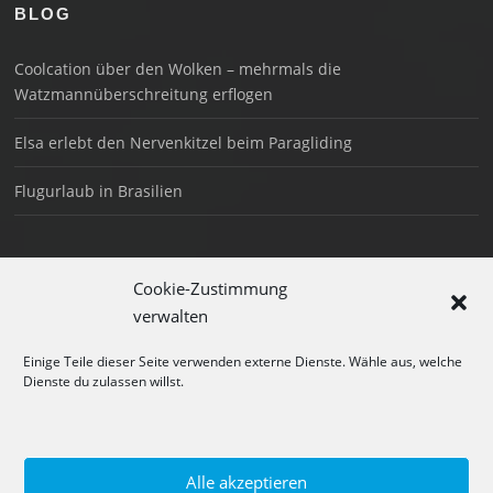
BLOG
Coolcation über den Wolken – mehrmals die
Watzmannüberschreitung erflogen
Elsa erlebt den Nervenkitzel beim Paragliding
Flugurlaub in Brasilien
SO ERREICHST DU UNS
Cookie-Zustimmung
Schönau am Königssee
verwalten
+49 176 3018 1044
Einige Teile dieser Seite verwenden externe Dienste. Wähle aus, welche
Dienste du zulassen willst.
info@tandemfliegen-bgd.de
@tandemfliegen_berchtesgaden
Alle akzeptieren