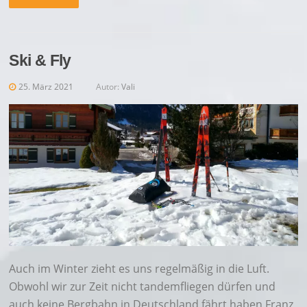
Ski & Fly
25. März 2021
Autor:
Vali
Auch im Winter zieht es uns regelmäßig in die Luft.
Obwohl wir zur Zeit nicht tandemfliegen dürfen und
auch keine Bergbahn in Deutschland fährt haben Franz