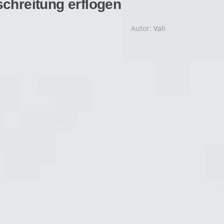
chreitung erflogen
Autor:
Vali