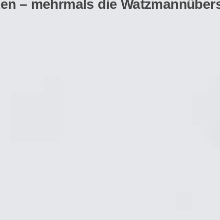
ken – mehrmals die Watzmannübers